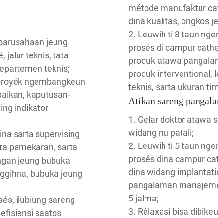
métode manufaktur cat
dina kualitas, ongkos je
2. Leuwih ti 8 taun 
parusahaan jeung
prosés di campur cathe
jalur teknis, tata
produk atawa pangalam
departemen teknis;
produk interventional,
 proyék ngembangkeun
teknis, sarta ukuran tim
aikan, kaputusan-
Atikan sareng pangal
ng indikator
1. Gelar doktor atawa 
widang nu patali;
dina sarta supervising
2. Leuwih ti 5 taun 
ta pamekaran, sarta
prosés dina campur cat
ngan jeung bubuka
dina widang implantatio
anggihna, bubuka jeung
pangalaman manajemén t
5 jalma;
sés, ilubiung sareng
3. Rélaxasi bisa dibike
efisiensi saatos