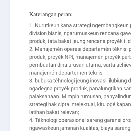
Katerangan peran:
1. Nurutkeun kana strategi ngembangkeun 
division bisnis, ngarumuskeun rencana gawé, 
produk, tata bakat jeung rencana proyék ti 
2. Manajemén operasi departemén téknis:
produk, proyék NPI, manajemén proyék perb
pembuatan dina urusan utama, sarta achievi
manajemén departemen teknis;
3. bubuka téhnologi jeung inovasi, ilubiung 
ngadegna proyék produk, panalungtikan sar
palaksanaan. Mimpin rumusan, panyalindu
strategi hak cipta intelektual, kitu ogé kap
latihan bakat relevan;
4. Téknologi operasional sareng garansi pro
ngawaskeun jaminan kualitas, biaya sareng 