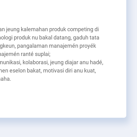
lan jeung kalemahan produk competing di
nologi produk nu bakal datang, gaduh tata
ngkeun, pangalaman manajemén proyék
jemén ranté suplai;
ikasi, kolaborasi, jeung diajar anu hadé,
eselon bakat, motivasi diri anu kuat,
saha.