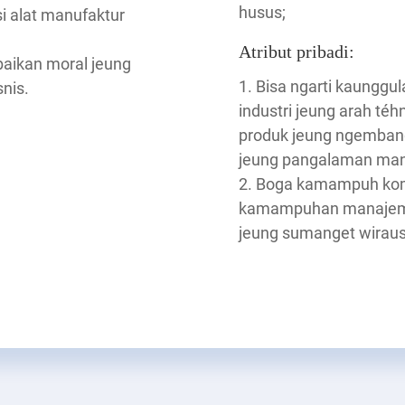
husus;
si alat manufaktur
Atribut pribadi:
baikan moral jeung
1. Bisa ngarti kaunggu
nis.
industri jeung arah téh
produk jeung ngemba
jeung pangalaman mana
2. Boga kamampuh komun
kamampuhan manajemen 
jeung sumanget wirau