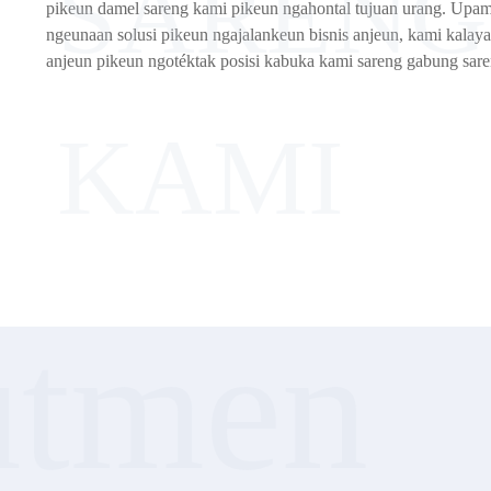
SARENG
pikeun damel sareng kami pikeun ngahontal tujuan urang. Upam
ngeunaan solusi pikeun ngajalankeun bisnis anjeun, kami kalaya
anjeun pikeun ngotéktak posisi kabuka kami sareng gabung sar
KAMI
utmen