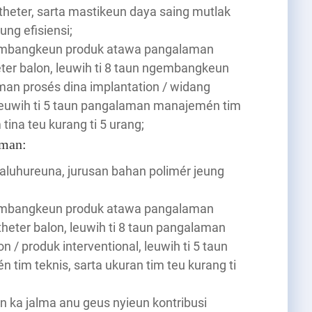
heter, sarta mastikeun daya saing mutlak
ung efisiensi;
ngembangkeun produk atawa pangalaman
ter balon, leuwih ti 8 taun ngembangkeun
an prosés dina implantation / widang
 leuwih ti 5 taun pangalaman manajemén tim
 tina teu kurang ti 5 urang;
aman:
saluhureuna, jurusan bahan polimér jeung
ngembangkeun produk atawa pangalaman
heter balon, leuwih ti 8 taun pangalaman
n / produk interventional, leuwih ti 5 taun
im teknis, sarta ukuran tim teu kurang ti
un ka jalma anu geus nyieun kontribusi