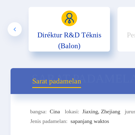
Diréktur R&D Téknis
Pe
(Balon)
SARAT PADAMEL
Sarat padamelan
bangsa:
Cina
lokasi:
Jiaxing, Zhejiang
juru
Jenis padamelan:
sapanjang waktos