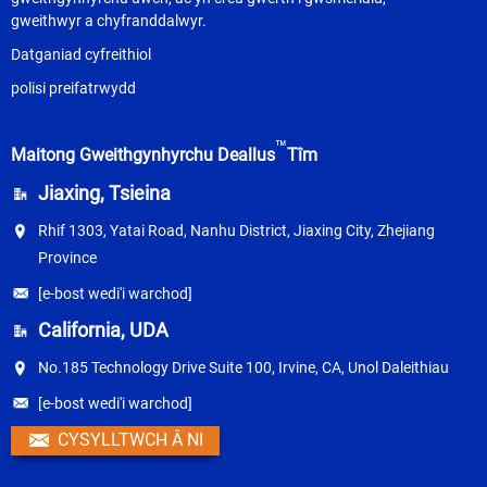
gweithwyr a chyfranddalwyr.
Datganiad cyfreithiol
polisi preifatrwydd
™
Maitong Gweithgynhyrchu Deallus
Tîm
Jiaxing, Tsieina
Rhif 1303, Yatai Road, Nanhu District, Jiaxing City, Zhejiang
Province
[e-bost wedi'i warchod]
California, UDA
No.185 Technology Drive Suite 100, Irvine, CA, Unol Daleithiau
[e-bost wedi'i warchod]
CYSYLLTWCH Â NI