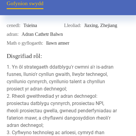
Gofynion swydd
cenedl:
Tsieina
Lleoliad:
Jiaxing, Zhejiang
adran:
Adran Cathetr Balwn
Math o gyflogaeth:
llawn amser
Disgrifiad rôl:
1. Yn ôl strategaeth ddatblygu'r cwmni a'r is-adran
fusnes, llunio'r cynllun gwaith, llwybr technegol,
cynllunio cynnyrch, cynllunio talent a chynllun
prosiect yr adran dechnegol;
2. Rheoli gweithrediad yr adran dechnegol:
prosiectau datblygu cynnyrch, prosiectau NPI,
rheoli prosiectau gwella, gwneud penderfyniadau ar
faterion mawr, a chyflawni dangosyddion rheoli'r
adran dechnegol;
3. Cyflwyno technoleg ac arloesi, cymryd rhan