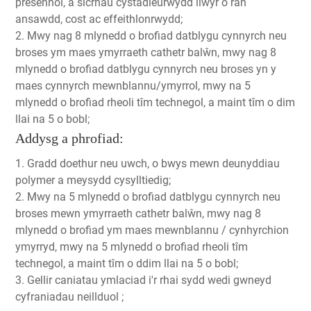
presennol, a sicrhau cystadleurwydd llwyr o ran
ansawdd, cost ac effeithlonrwydd;
2. Mwy nag 8 mlynedd o brofiad datblygu cynnyrch neu
broses ym maes ymyrraeth cathetr balŵn, mwy nag 8
mlynedd o brofiad datblygu cynnyrch neu broses yn y
maes cynnyrch mewnblannu/ymyrrol, mwy na 5
mlynedd o brofiad rheoli tîm technegol, a maint tîm o dim
llai na 5 o bobl;
Addysg a phrofiad:
1. Gradd doethur neu uwch, o bwys mewn deunyddiau
polymer a meysydd cysylltiedig;
2. Mwy na 5 mlynedd o brofiad datblygu cynnyrch neu
broses mewn ymyrraeth cathetr balŵn, mwy nag 8
mlynedd o brofiad ym maes mewnblannu / cynhyrchion
ymyrryd, mwy na 5 mlynedd o brofiad rheoli tîm
technegol, a maint tîm o ddim llai na 5 o bobl;
3. Gellir caniatau ymlaciad i'r rhai sydd wedi gwneyd
cyfraniadau neillduol ;