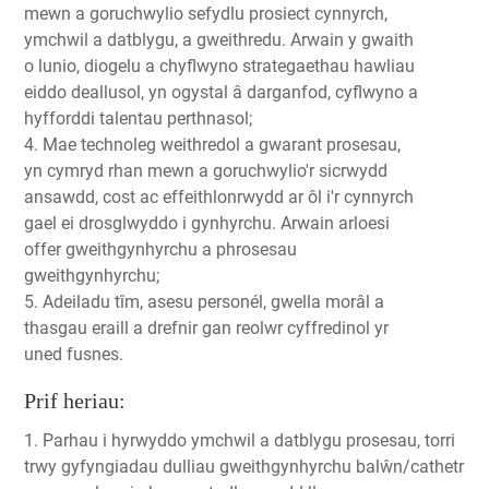
mewn a goruchwylio sefydlu prosiect cynnyrch,
ymchwil a datblygu, a gweithredu. Arwain y gwaith
o lunio, diogelu a chyflwyno strategaethau hawliau
eiddo deallusol, yn ogystal â darganfod, cyflwyno a
hyfforddi talentau perthnasol;
4. Mae technoleg weithredol a gwarant prosesau,
yn cymryd rhan mewn a goruchwylio'r sicrwydd
ansawdd, cost ac effeithlonrwydd ar ôl i'r cynnyrch
gael ei drosglwyddo i gynhyrchu. Arwain arloesi
offer gweithgynhyrchu a phrosesau
gweithgynhyrchu;
5. Adeiladu tîm, asesu personél, gwella morâl a
thasgau eraill a drefnir gan reolwr cyffredinol yr
uned fusnes.
Prif heriau:
1. Parhau i hyrwyddo ymchwil a datblygu prosesau, torri
trwy gyfyngiadau dulliau gweithgynhyrchu balŵn/cathetr