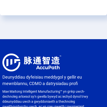
Deunyddiau dyfeisiau meddygol y gellir eu
mewnblannu, CDMO a datrysiadau profi
Mae Maitong Intelligent Manufacturing™ yn grŵp uwch-
dechnoleg arloesol sy'n gwella bywyd ac iechyd dynol trwy
ddeunyddiau uwch a gwyddoniaeth a thechnoleg
gweithgynhyrchu uwch, ac yn creu gwerth i gwsmeriaid,