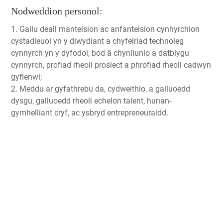
Nodweddion personol:
1. Gallu deall manteision ac anfanteision cynhyrchion
cystadleuol yn y diwydiant a chyfeiriad technoleg
cynnyrch yn y dyfodol, bod â chynllunio a datblygu
cynnyrch, profiad rheoli prosiect a phrofiad rheoli cadwyn
gyflenwi;
2. Meddu ar gyfathrebu da, cydweithio, a galluoedd
dysgu, galluoedd rheoli echelon talent, hunan-
gymhelliant cryf, ac ysbryd entrepreneuraidd.