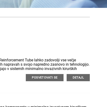
Reinforcement Tube lahko zadovolji vse večje
ih napravah s svojo napredno zasnovo in tehnologijo.
jajo v sistemih minimalno invazivnih kirurških
kladnost, hkrati pa preprečujejo upogibanje cevi med
otovi odličen notranji prehod cevi, njena gladka
POSVETOVATI SE
DETAJL