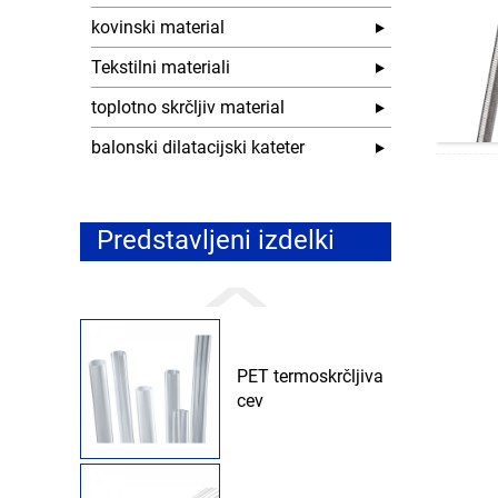
kovinski material
Tekstilni materiali
toplotno skrčljiv material
balonski dilatacijski kateter
Predstavljeni izdelki
PET termoskrčljiva
cev