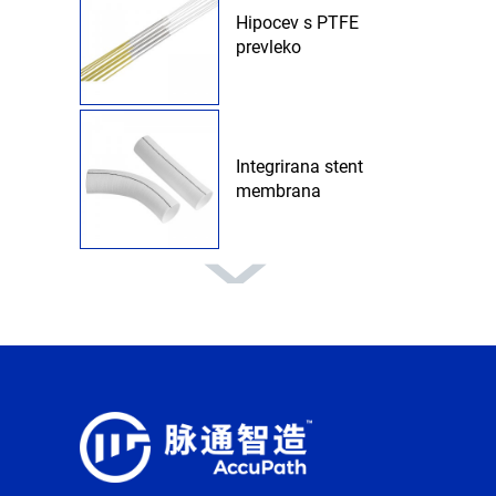
Hipocev s PTFE
prevleko
Integrirana stent
membrana
Ravni film
FEP toplotno
skrčljive cevi