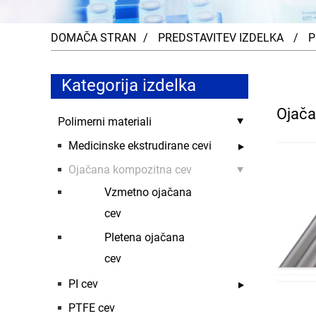
DOMAČA STRAN
PREDSTAVITEV IZDELKA
P
Kategorija izdelka
Ojača
Polimerni materiali
Medicinske ekstrudirane cevi
Ojačana kompozitna cev
Vzmetno ojačana
cev
Pletena ojačana
cev
PI cev
PTFE cev