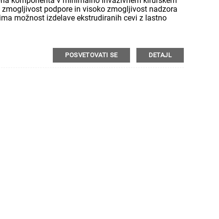
bna komponenta v minimalno invazivnem kirurškem
o zmogljivost podpore in visoko zmogljivost nadzora
 ima možnost izdelave ekstrudiranih cevi z lastno
imi plastmi različnih trdot. Lahko zagotovi pletene
ken in različne načine pletenja. Naši tehnični
anju pletenih cevi in ​​vam pomagajo izbrati pravi
POSVETOVATI SE
DETAJL