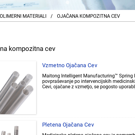
OLIMERNI MATERIALI
OJAČANA KOMPOZITNA CEV
na kompozitna cev
Vzmetno Ojačana Cev
Maitong Intelligent Manufacturing™ Spring 
povpraševanje po intervencijskih medicinsk
Cevi, ojačane z vzmetjo, se pogosto uporabl
instrumentov, ki zagotavljajo prožnost in s
operacijo. Cev, ojačana z vzmetjo, lahko zag
površina pa lahko zagotovi prehod cevi.
Pletena Ojačana Cev