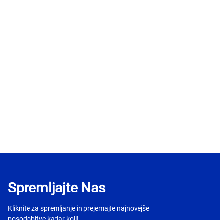
Spremljajte Nas
Kliknite za spremljanje in prejemajte najnovejše
posodobitve kadar koli!