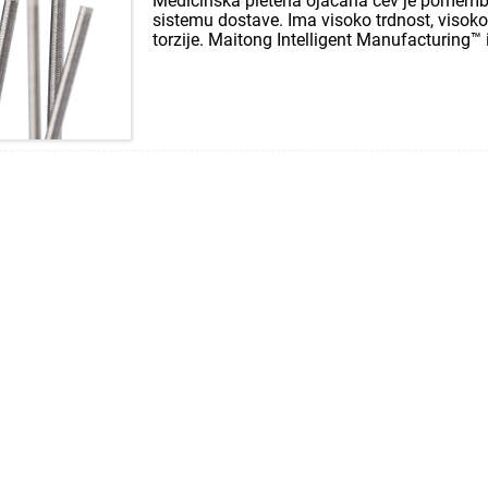
Medicinska pletena ojačana cev je pomem
sistemu dostave. Ima visoko trdnost, visok
torzije. Maitong Intelligent Manufacturing™
izdelanimi oblogami ter notranjimi in zunanj
cevne izdelke s kovinsko žico ali žico iz vla
strokovnjaki vam lahko pomagajo pri oblikov
material, visoko ...