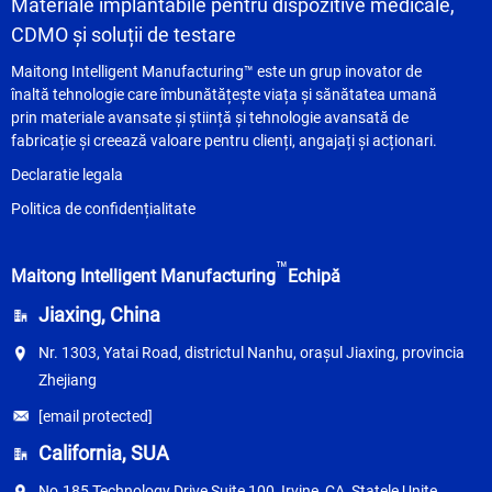
Materiale implantabile pentru dispozitive medicale,
CDMO și soluții de testare
Maitong Intelligent Manufacturing™ este un grup inovator de
înaltă tehnologie care îmbunătățește viața și sănătatea umană
prin materiale avansate și știință și tehnologie avansată de
fabricație și creează valoare pentru clienți, angajați și acționari.
Declaratie legala
Politica de confidențialitate
™
Maitong Intelligent Manufacturing
Echipă
Jiaxing, China
Nr. 1303, Yatai Road, districtul Nanhu, orașul Jiaxing, provincia
Zhejiang
[email protected]
California, SUA
No.185 Technology Drive Suite 100, Irvine, CA, Statele Unite