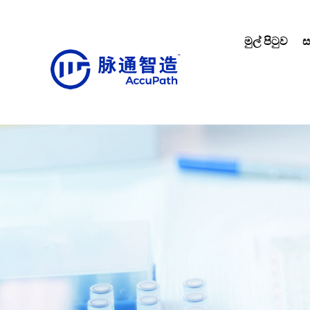
මුල් පිටුව
ස