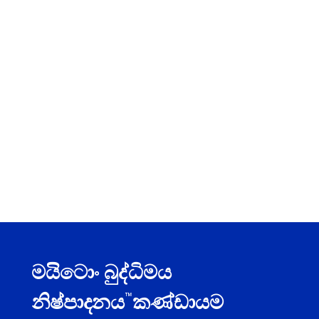
මයිටොං බුද්ධිමය
™
නිෂ්පාදනය
කණ්ඩායම