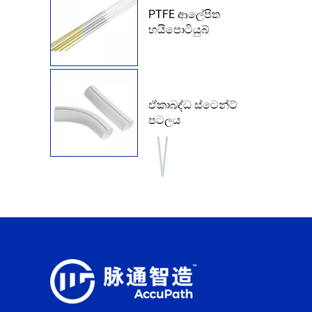
PTFE ආලේපිත
හයිපොටියුබ්
ඒකාබද්ධ ස්ටෙන්ට්
පටලය
පැතලි චිත්රපටය
FEP තාප හැකිලීමේ
නල