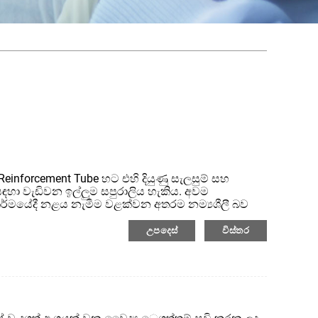
 Reinforcement Tube හට එහි දියුණු සැලසුම් සහ
සඳහා වැඩිවන ඉල්ලුම සපුරාලිය හැකිය. අවම
යකර්මයේදී නළය නැමීම වළක්වන අතරම නම්‍යශීලී බව
ත් කරන ලද නල බහුලව භාවිතා වේ. උල්පත් ශක්තිමත්
ක් සැපයිය හැකි අතර, එහි සුමට මතුපිට නල මාර්ගයේ
උපදෙස්
විස්තර