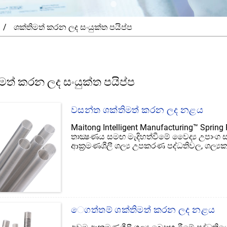
ශක්තිමත් කරන ලද සංයුක්ත පයිප්ප
මත් කරන ලද සංයුක්ත පයිප්ප
වසන්ත ශක්තිමත් කරන ලද නළය
Maitong Intelligent Manufacturing™ Spring
තාක්‍ෂණය සමඟ මැදිහත්වීමේ වෛද්‍ය උපාංග 
ආක්‍රමණශීලී ශල්‍ය උපකරණ පද්ධතිවල, ශල්‍
සහ අනුකූලතාව සැපයීම සඳහා වසන්ත-ශක්තිම
කරන ලද නළය විශිෂ්ට අභ්යන්තර නල මාර්ගය
ගමන් කිරීම සහතික කළ හැකිය.
ෙගත්තම් ශක්තිමත් කරන ලද නළය