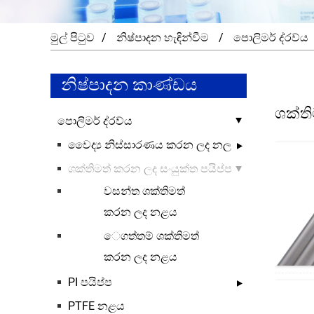
මුල් පිටුව
නිෂ්පාදන හැඳින්වීම
පොලිමර් ද්රව්ය
නිෂ්පාදන කාණ්ඩය
ශක්ති
පොලිමර් ද්රව්ය
වෛද්‍ය නිස්සාරණය කරන ලද නල
ශක්තිමත් කරන ලද සංයුක්ත පයිප්ප
වසන්ත ශක්තිමත්
කරන ලද නළය
ෙගත්තම් ශක්තිමත්
කරන ලද නළය
PI පයිප්ප
PTFE නළය