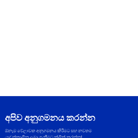
අපිව අනුගමනය කරන්න
ඕනෑම වේලාවක අනුගමනය කිරීමට සහ නවතම
යාවත්කාලීන ලබා ගැනීමට ක්ලික් කරන්න!