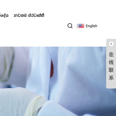
්රදේශ
නවතම ප්රවෘත්ති
English