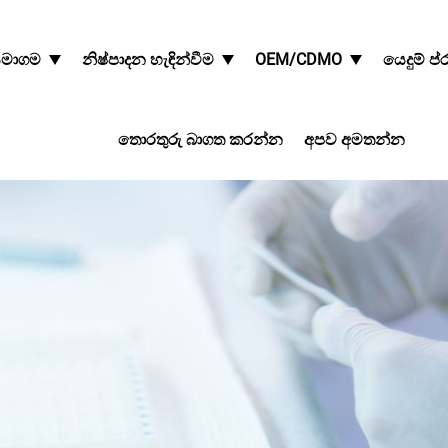
මාගම
නිෂ්පාදන හැඳින්වීම
OEM/CDMO
යෙදුම් ප
තොරතුරු බාගත කරන්න
අපව අමතන්න