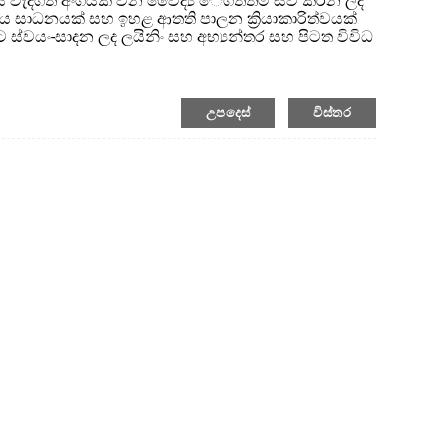
ියේ වැදගත් අංගයක් වන වෛද්‍ය ෙගත්තම් සවි කරන ලද
 සාධනයක් සහ ඉහළ ආතති පාලන ක්‍රියාකාරිත්වයක්
ට ස්වයං-සාදන ලද ලයිනිං සහ අභ්‍යන්තර සහ පිටත විවිධ
ීමට හැකියාව ඇත, එයට ලෝහ වයර් හෝ ෆයිබර් වයර්
අපගේ තාක්ෂණික ප්‍රවීණයන්ට ගෙතූ වාහක නිර්මාණයේදී
‍ය තෝරා ගැනීමට උදවු කළ හැක, ඉහළ...
උපදෙස්
විස්තර