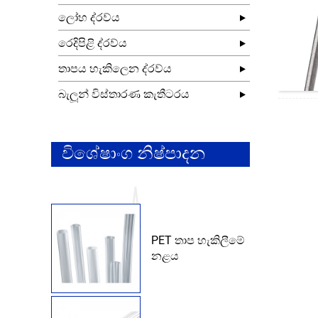
ලෝහ ද්රව්ය
රෙදිපිළි ද්රව්ය
තාපය හැකිලෙන ද්රව්ය
බැලූන් විස්තාරණ කැතීටරය
විශේෂාංග නිෂ්පාදන
PET තාප හැකිලීමේ
නළය