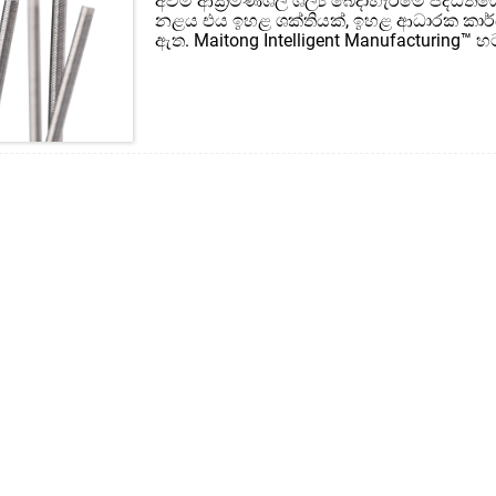
අවම ආක්‍රමණශීලී ශල්‍ය බෙදාහැරීමේ පද්ධත
නළය එය ඉහළ ශක්තියක්, ඉහළ ආධාරක කාර්ය
ඇත. Maitong Intelligent Manufacturing™ හ
දෘඩතා සහිත නිස්සාරණ නල නිෂ්පාදනය කිර
සහ විවිධ ෙගත්තම් මාදිලි ලබා දිය හැකිය. 
ඔබට සහාය විය හැකි අතර ඔබට නිවැරදි ද්‍රව්