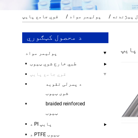
ل پیژندنه
پولیمر مواد
قوي جامع پایپ
د محصول کټګوري
پایپ
پولیمر مواد
طبي خارج شوي ټیوب
قوي جامع پایپ
د پسرلی تقویه
شوی ټیوب
braided reinforced
ټیوب
د PI پایپ
د PTFE ټیوب