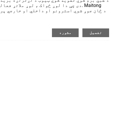
د طبي برډ شوي تقویه شوي ټیوب د لږترلږه برید
دی چې دا لوړ ځواک ، لوړ ملاتړ فعالیت ا
شوي ټیوبونو تولید کولو وړتیا لري دا کو
مختلف ډولونو سره د ټیوب محصولات چمتو کړي. ز
د بند شوي کانډیوټ ډیزاین کې مرسته وکړي 
تفصیل
مشوره