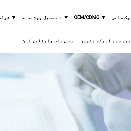
یک ساحې
OEM/CDMO
د محصول پیژندنه
شرکت
موږ سره اړیکه ونیسئ
معلومات ډاونلوډ کړئ