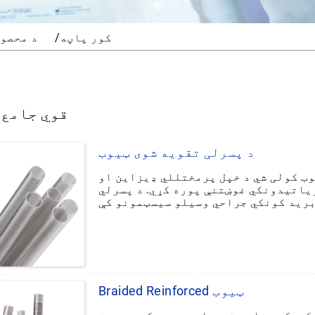
کور پاڼه
د محصو
قوي جامع 
د پسرلی تقویه شوی ټیوب
وب کولی شي د خپل پرمختللي ډیزاین او
یاتیدونکي غوښتنې پوره کړي. د پسرلي
برید کونکي جراحي وسیلو سیسټمونو کې
پداسې حال کې چې د جراحۍ په جریان کې
پایپ کولی شي عالي داخلي پایپ تیریدو
Braided Reinforced ټیوب