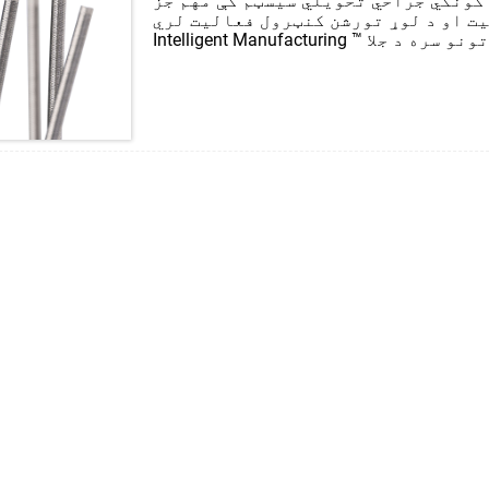
 کونکي جراحي تحویلي سیسټم کې مهم جز
و د لوړ تورشن کنټرول فعالیت لري. Maitong
Intelligent Manufacturing ™ د ځان جوړ شوي استرونو او داخلي او خارجي پرتونو سره د جلا
لی شي د فلزي تار یا فایبر تارونو او
موږ تخنیکي ماهرین کولی شي ستاسو سره
او تاسو سره د سم موادو غوره کولو کې
مرسته وکړي، لوړ ...