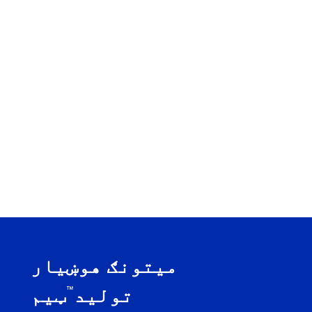
میتونګ هوښیار
™
تولید
ټیم