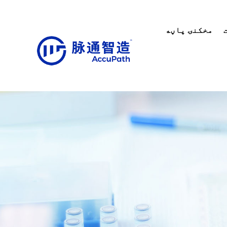
مخکنۍ پاڼه