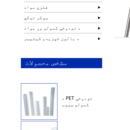
فلزي مواد
ټوکر توکي
د تودوخې کمولو وړ مواد
د بالون خپریدو کیتیټر
مشخص محصولات
د PET تودوخې
کمولو ټیوب