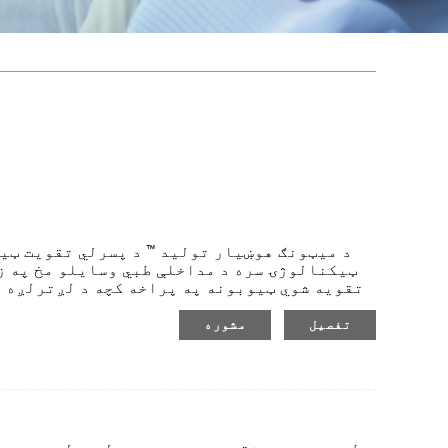
د میټونګ هوښیار تولید ™ د پسرلي تقویت ټی
ټیکنالوژۍ سره د مداخلې طبي وسایلو مخ په ز
تقویه شوي ټیوبونه په پراخه کچه د لږترلږه 
کارول کیږي ترڅو انعطاف او موافقت چمتو کړي 
د ټیوب د ځړولو مخه نیسي. د پسرلي تقویه شوي 
تفصیل
مشوره
چمتو کړي ، او د هغې نرمه سطح کولی شي د پایپ تیریدل ډاډمن کړي.