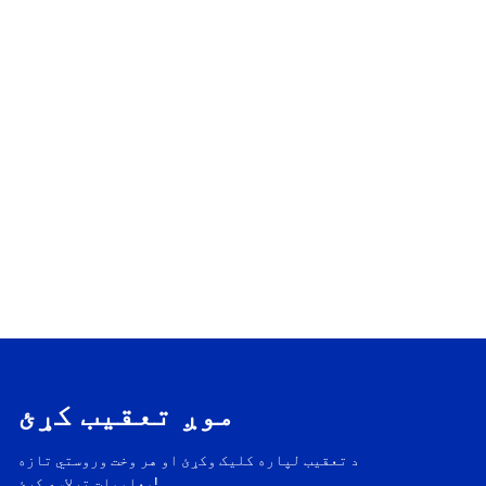
موږ تعقیب کړئ
د تعقیب لپاره کلیک وکړئ او هر وخت وروستي تازه
معلومات ترلاسه کړئ!