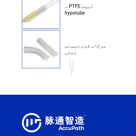
د PTFE لیپت
hypotube
یوځای شوی سټینټ
جھلی
فلیټ فلم
د FEP تودوخې
کمول ټیوب