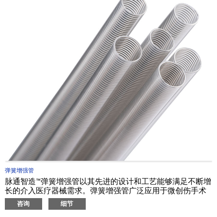
弹簧增强管
脉通智造™弹簧增强管以其先进的设计和工艺能够满足不断增
长的介入医疗器械需求。弹簧增强管广泛应用于微创伤手术
器械系统，在提供柔韧顺应性的同时的避免管材在手术过程
咨询
细节
中发生折弯。弹簧增强管能够提供优秀的内管通道，其光滑