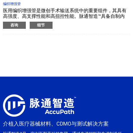
编织增强管
医用编织增强管是微创手术输送系统中的重要组件，其具有
高强度、高支撑性能和高扭控性能。脉通智造™具备自制内
衬、不同硬度的内外层挤出管能力，可以提供金属丝或纤维
咨询
细节
丝、兼具多种编织模式的编织管产品。我们的技术专家可在
编织导管设计方案为您提供支持，帮助您选择合适的材质、
高...
介植入医疗器械材料、CDMO与测试解决方案