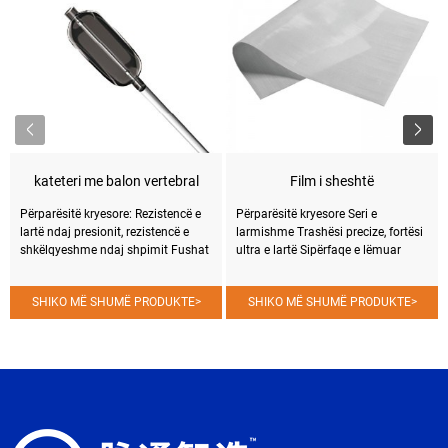
kateteri me balon vertebral
Film i sheshtë
Përparësitë kryesore: Rezistencë e
Përparësitë kryesore Seri e
lartë ndaj presionit, rezistencë e
larmishme Trashësi precize, fortësi
shkëlqyeshme ndaj shpimit Fushat
ultra e lartë Sipërfaqe e lëmuar
e aplikimit ● Kateteri i balonit të
Përshkueshmëri e ulët e gjakut
zgjerimit vertebral është i
Biopërputhshmëri e shkëlqyer
SHIKO MË SHUMË PRODUKTE
>
SHIKO MË SHUMË PRODUKTE
>
përshtatshëm si një pajisje
Fushat e aplikimit Veshja e sheshtë
ndihmëse për vertebroplastikë dhe
mund të përdoret gjerësisht në
kifoplastikë për të rivendosur vlerën
mjekësi të ndryshme...
nominale të njësisë së njësisë së
indeksit të teknologjisë së lartë. .