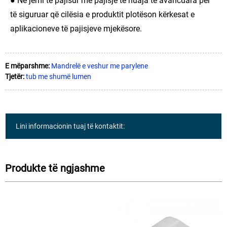
● Ne jemi të pajisur me pajisje të huaja të avancuara për
të siguruar që cilësia e produktit plotëson kërkesat e
aplikacioneve të pajisjeve mjekësore.
E mëparshme:
Mandrelë e veshur me parylene
Tjetër:
tub me shumë lumen
Lini informacionin tuaj të kontaktit:
Produkte të ngjashme