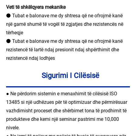
Veti të shkëlqyera mekanike
⚫ Tubat e balonave me dy shtresa që ne ofrojmë kanë
një gamë shumë të vogël të zgjatjes dhe rezistencës në
tërheqje
⚫ Tubat e balonave me dy shtresa që ne ofrojmë kanë
rezistencë të lartë ndaj presionit ndaj shpërthimit dhe
rezistencë ndaj lodhjes
Sigurimi I Cilësisë
● Ne përdorim sistemin e menaxhimit të cilësisë ISO
13485 si një udhëzues për të optimizuar dhe përmirësuar
vazhdimisht proceset dhe shërbimet tona të prodhimit të
produkteve dhe kemi një seminar pastrimi me 10,000
nivele.