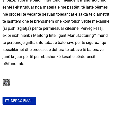
si bazë. Tubi me balon i Maitong Intelligent Manufacturing™
është i ekstruduar nga materiale me pastërti të lartë përmes
një procesi të veçantë që ruan tolerancat e sakta të diametrit
të jashtëm dhe të brendshëm dhe kontrollon vetitë mekanike
(si p.sh. zgjatja) për të përmirësuar cilësinë. Përveç kësaj,
ekipi inxhinierik i Maitong Intelligent Manufacturing™ mund
të përpunojë gjithashtu tubat e balonave për të siguruar që
specifikimet dhe proceset e duhura të tubave të balonave
janë krijuar për të përmbushur kërkesat e përdoruesit
përfundimtar.
DËRGO EMAIL