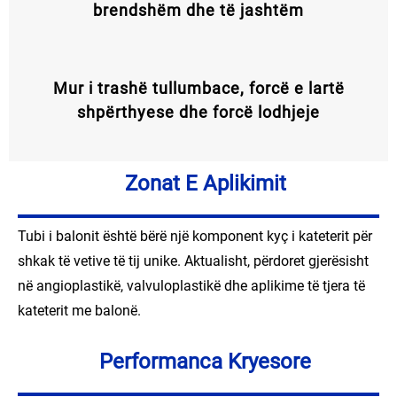
brendshëm dhe të jashtëm
Mur i trashë tullumbace, forcë e lartë
shpërthyese dhe forcë lodhjeje
Zonat E Aplikimit
Tubi i balonit është bërë një komponent kyç i kateterit për
shkak të vetive të tij unike. Aktualisht, përdoret gjerësisht
në angioplastikë, valvuloplastikë dhe aplikime të tjera të
kateterit me balonë.
Performanca Kryesore