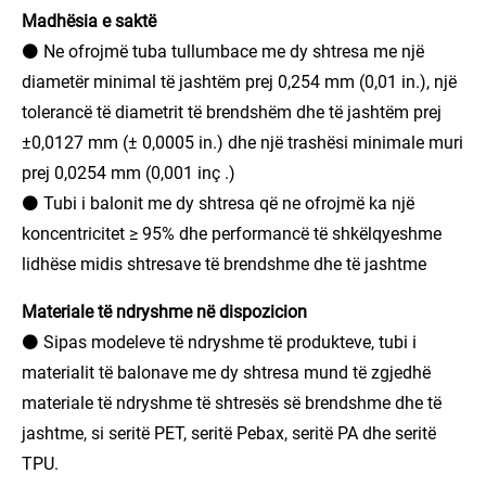
Madhësia e saktë
⚫ Ne ofrojmë tuba tullumbace me dy shtresa me një
diametër minimal të jashtëm prej 0,254 mm (0,01 in.), një
tolerancë të diametrit të brendshëm dhe të jashtëm prej
±0,0127 mm (± 0,0005 in.) dhe një trashësi minimale muri
prej 0,0254 mm (0,001 inç .)
⚫ Tubi i balonit me dy shtresa që ne ofrojmë ka një
koncentricitet ≥ 95% dhe performancë të shkëlqyeshme
lidhëse midis shtresave të brendshme dhe të jashtme
Materiale të ndryshme në dispozicion
⚫ Sipas modeleve të ndryshme të produkteve, tubi i
materialit të balonave me dy shtresa mund të zgjedhë
materiale të ndryshme të shtresës së brendshme dhe të
jashtme, si seritë PET, seritë Pebax, seritë PA dhe seritë
TPU.