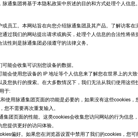
，脉通集团将基于本隐私政策中所述的目的和方式处理个人信息
户或员工。本网站旨在向您介绍脉通集团及其产品。了解访客在
您通过我们的网站提出请求或购买，处理个人信息的合法性将依
合法性则是脉通集团必须遵守的法律义务。
们可能会收集可识别您设备的数据。
会使用您设备的 IP 地址等个人信息来了解您在世界上的大致位置
以及您执行的搜索。在大多数情况下，我们无法从我们使用这些
用于:
浏览和使用脉通集团页面的功能是必要的，如果没有这些cookie
问时，您不需要再次重复输入。
通集团页面的性能。这类cookies会收集您访问网站的行为信
为您提供更好的访问体验。
cookies偏好。如果您在浏览器设置中禁用了我们的cookies