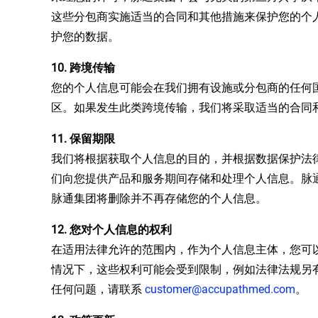
这些分包商实施适当的合同和其他措施来保护您的个
护您的数据。
10. 跨境传输
您的个人信息可能会在我们拥有设施或分包商的任何
区。如果发生此类跨境传输，我们将采取适当的合同
11. 保留期限
我们将根据获取个人信息的目的，并根据数据保护法
们向您提供产品和服务期间存储和处理个人信息。脉
脉通集团将删除并不再存储您的个人信息。
12. 您对个人信息的权利
在适用法律允许的范围内，作为个人信息主体，您可
情况下，这些权利可能会受到限制，例如法律法规另
任何问题，请联系
customer@accupathmed.com
。