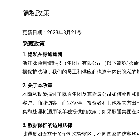
隐私政策
更新日期：2023年8月21号
隐藏政策
1. 隐私在脉通集团
浙江脉通制造科技（集团）有限公司（以下简称“脉
据保护法律，我们的员工和供应商也遵守内部隐私的
2. 关于本政策
本隐私政策描述了脉通集团及其附属公司如何处理和
客户、商业访客、商业伙伴、投资者和其他相关方出
集和处理将适用该单独提供的政策；如果脉通集团在
3. 数据保护的适用法律
脉通集团设立于多个司法管辖区，不同国家的访客均