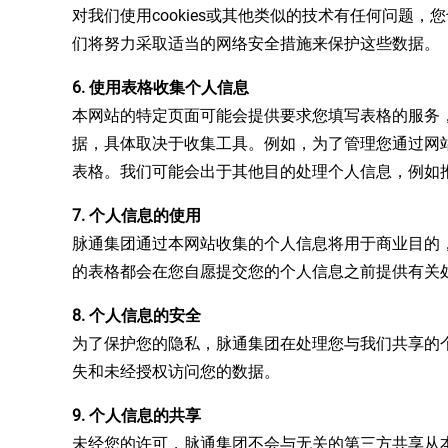
对我们使用cookies或其他类似的技术有任何问题
们将努力采取适当的网络安全措施来保护这些数据。
6. 使用表格收集个人信息
本网站的特定页面可能会提供要求您填写表格的服务
据，具体取决于收集工具。例如，为了管理您通过网
表格。我们可能会出于其他目的处理个人信息，例如
7. 个人信息的使用
脉通集团通过本网站收集的个人信息将用于商业目的
的表格都会在您自愿提交您的个人信息之前提供有关
8. 个人信息的安全
为了保护您的隐私，脉通集团在处理您与我们共享的
失和未经授权访问您的数据。
9. 个人信息的共享
未经您的许可，脉通集团不会与无关的第三方共享从