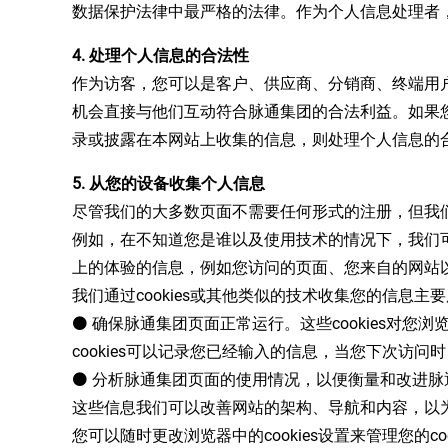
数据保护法律中最严格的法律。作为个人信息处理者
4. 处理个人信息的合法性
作为访客，您可以是客户、供应商、分销商、终端用
机会直接与他们互动符合脉通集团的合法利益。如果
录或披露在本网站上收集的信息，则处理个人信息的
5. 从您的设备收集个人信息
尽管我们的大多数页面不需要任何形式的注册，但我
例如，在不知道您是谁以及使用技术的情况下，我们可能
上的体验的信息，例如您访问的页面、您来自的网站
我们通过cookies或其他类似的技术收集您的信息主要
⚫ 确保脉通集团页面正常运行。这些cookies对您
cookies可以记录您已经输入的信息，当您下次访
⚫ 分析脉通集团页面的使用情况，以便衡量和改进脉
这些信息我们可以改善网站的架构、导航和内容，以
您可以随时更改浏览器中的cookies设置来管理您的