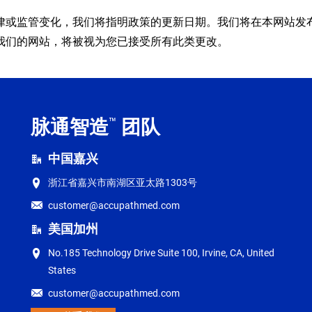
律或监管变化，我们将指明政策的更新日期。我们将在本网站发
我们的网站，将被视为您已接受所有此类更改。
™
脉通智造
团队
中国嘉兴
浙江省嘉兴市南湖区亚太路1303号
customer@accupathmed.com
美国加州
No.185 Technology Drive Suite 100, Irvine, CA, United
States
customer@accupathmed.com