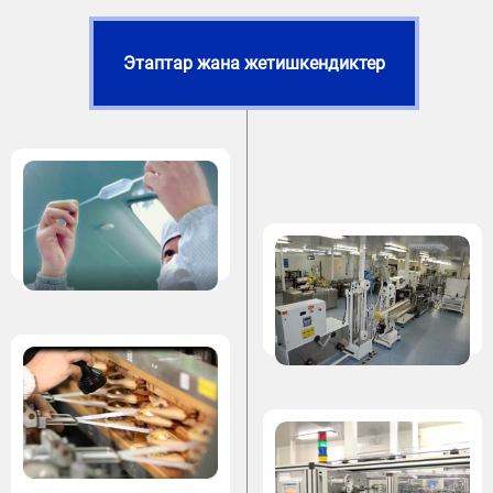
Этаптар жана жетишкендиктер
2000
шар
катетер
технологиясы
2005
Медициналык
экструзия
технологиясы
2013
Implantable
Textile
Technology
Enhanced
2014
Күчөтүлгөн
Composite
композициялык
Pipe