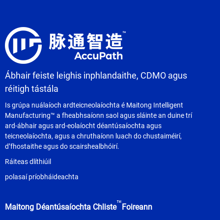
leor feistí leighis mar gheall ar a n-
airíonna uathúla agus a raon
leathan d'fheidhmchláir ...
Ábhair feiste leighis inphlandaithe, CDMO agus
réitigh tástála
Is grúpa nuálaíoch ardteicneolaíochta é Maitong Intelligent
Manufacturing™ a fheabhsaíonn saol agus sláinte an duine trí
ard-ábhair agus ard-eolaíocht déantúsaíochta agus
teicneolaíochta, agus a chruthaíonn luach do chustaiméirí,
d’fhostaithe agus do scairshealbhóirí.
Ráiteas dlíthiúil
polasaí príobháideachta
™
Maitong Déantúsaíochta Chliste
Foireann