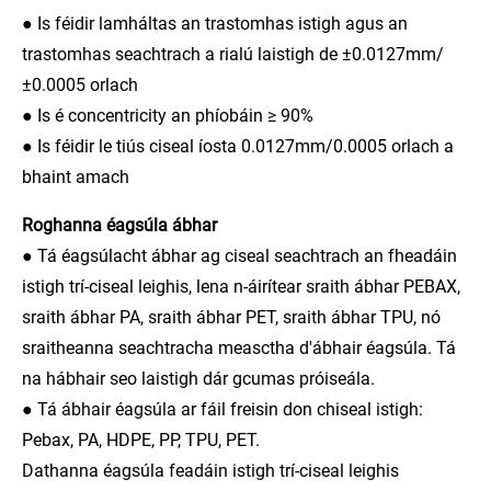
● Is féidir lamháltas an trastomhas istigh agus an
trastomhas seachtrach a rialú laistigh de ±0.0127mm/
±0.0005 orlach
● Is é concentricity an phíobáin ≥ 90%
● Is féidir le tiús ciseal íosta 0.0127mm/0.0005 orlach a
bhaint amach
Roghanna éagsúla ábhar
● Tá éagsúlacht ábhar ag ciseal seachtrach an fheadáin
istigh trí-ciseal leighis, lena n-áirítear sraith ábhar PEBAX,
sraith ábhar PA, sraith ábhar PET, sraith ábhar TPU, nó
sraitheanna seachtracha measctha d'ábhair éagsúla. Tá
na hábhair seo laistigh dár gcumas próiseála.
● Tá ábhair éagsúla ar fáil freisin don chiseal istigh:
Pebax, PA, HDPE, PP, TPU, PET.
Dathanna éagsúla feadáin istigh trí-ciseal leighis