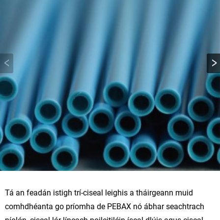
Tá an feadán istigh trí-ciseal leighis a tháirgeann muid
comhdhéanta go príomha de PEBAX nó ábhar seachtrach