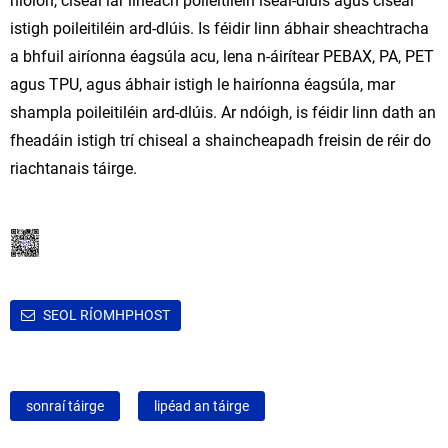
níolón, ciseal lár líneach poileitiléin íseal-dlúis agus ciseal
istigh poileitiléin ard-dlúis. Is féidir linn ábhair sheachtracha
a bhfuil airíonna éagsúla acu, lena n-áirítear PEBAX, PA, PET
agus TPU, agus ábhair istigh le hairíonna éagsúla, mar
shampla poileitiléin ard-dlúis. Ar ndóigh, is féidir linn dath an
fheadáin istigh trí chiseal a shaincheapadh freisin de réir do
riachtanais táirge.
SEOL RÍOMHPHOST
sonraí táirge
lipéad an táirge