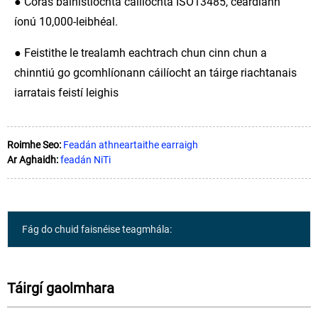
● Córas bainistíochta cáilíochta ISO13485, ceardlann
íonú 10,000-leibhéal.
● Feistithe le trealamh eachtrach chun cinn chun a
chinntiú go gcomhlíonann cáilíocht an táirge riachtanais
iarratais feistí leighis
Roimhe Seo:
Feadán athneartaithe earraigh
Ar Aghaidh:
feadán NiTi
Fág do chuid faisnéise teagmhála:
Táirgí gaolmhara