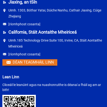
Jiaxing, an tSín
Uimh. 1303, Bóthar Yatai, Dúiche Nanhu, Cathair Jiaxing, Cúige
Zhejiang
[ríomhphost cosanta]
California, Stáit Aontaithe Mheiriceá
Uimh.185 Technology Drive Suite 100, Irvine, CA, Stáit Aontaithe
Mheiriceá
[ríomhphost cosanta]
DÉAN TEAGMHÁIL LINN
Lean Linn
Cliceáil le leanúint agus na nuashonruithe is déanaí a fháil ag am ar
bith!