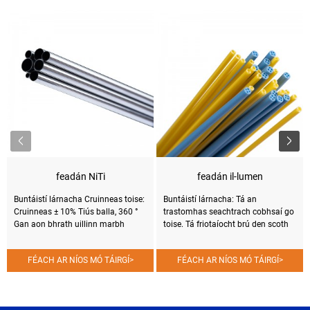
feadán NiTi
feadán il-lumen
Buntáistí lárnacha Cruinneas toise:
Buntáistí lárnacha: Tá an
Cruinneas ± 10% Tiús balla, 360 °
trastomhas seachtrach cobhsaí go
Gan aon bhrath uillinn marbh
toise. Tá friotaíocht brú den scoth
Dromchlaí inmheánacha agus
ag an gcuas crescent-chruthach.
seachtracha: Ra ≤ 0.1 μm, meilt,
Cruinneas trastomhas seachtrach
FÉACH AR NÍOS MÓ TÁIRGÍ
>
FÉACH AR NÍOS MÓ TÁIRGÍ
>
picilte, ocsaídiú, etc. réimsí
den scoth Réimsí iarratais ●
feidhmchláir feidhmíochta a
Catheter balún imeallach...
shaincheapadh Tá feadáin nicil
tíotáiniam ina gcuid lárnach de go