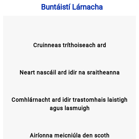
Buntáistí Lárnacha
Cruinneas tríthoiseach ard
Neart nascáil ard idir na sraitheanna
Comhlárnacht ard idir trastomhais laistigh
agus lasmuigh
Airíonna meicniúla den scoth