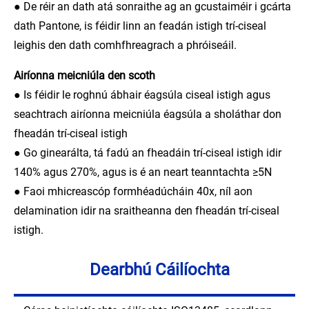
● De réir an dath atá sonraithe ag an gcustaiméir i gcárta
dath Pantone, is féidir linn an feadán istigh trí-ciseal
leighis den dath comhfhreagrach a phróiseáil.
Airíonna meicniúla den scoth
● Is féidir le roghnú ábhair éagsúla ciseal istigh agus
seachtrach airíonna meicniúla éagsúla a sholáthar don
fheadán trí-ciseal istigh
● Go ginearálta, tá fadú an fheadáin trí-ciseal istigh idir
140% agus 270%, agus is é an neart teanntachta ≥5N
● Faoi mhicreascóp formhéadúcháin 40x, níl aon
delamination idir na sraitheanna den fheadán trí-ciseal
istigh.
Dearbhú Cáilíochta