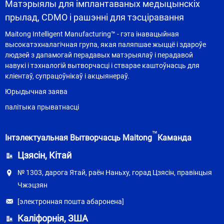
Матэрыялы для імплантаваных медыцынскіх
прылад, CDMO і рашэнні для тэсціравання
Maitong Intelligent Manufacturing™ - гэта інавацыйная
высокатэхналагічная група, якая паляпшае жыццё і здароўе
людзей з дапамогай перадавых матэрыялаў і перадавой
навукі і тэхналогій вытворчасці і стварае каштоўнасць для
кліентаў, супрацоўнікаў і акцыянераў.
Юрыдычная заява
палітыка прыватнасці
™
Інтэлектуальная Вытворчасць Maitong
Каманда
Цзясін, Кітай
№ 1303, дарога Ятай, раён Наньху, горад Цзясін, правінцыя
Чжэцзян
[электронная пошта абаронена]
Каліфорнія, ЗША