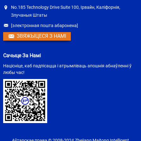
No.185 Technology Drive Suite 100, Ірвайн, Каліфорнія,
Злучаныя Штаты
[электронная пошта абаронена]
ЗВЯЖЫЦЕСЯ З НАМІ
Сачыце За Намі
Націсніце, каб падпісацца і атрымліваць апошнія абнаўленні ў
любы час!
Аўтарскае права © 2008-2024 Zhejiang Maitong Intelligent