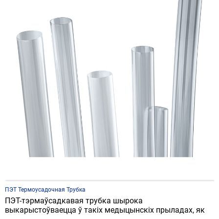
ПЭТ Термоусадочная Трубка
ПЭТ-тэрмаўсадкавая трубка шырока
выкарыстоўваецца ў такіх медыцынскіх прыладах, як